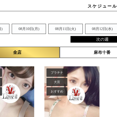
日
)
08月10日(月)
08月11日(火)
08月12日(水)
次の週
全店
麻布十番
プラチナ
大宮
おすすめ