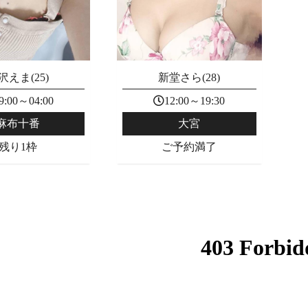
沢えま(25)
新堂さら(28)
9:00～04:00
12:00～19:30
麻布十番
大宮
残り1枠
ご予約満了